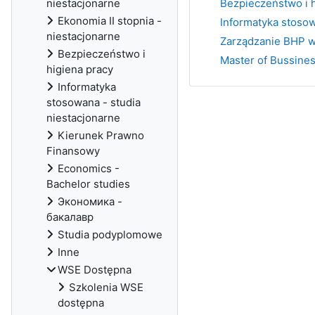
niestacjonarne
Bezpieczeństwo i hi
Ekonomia II stopnia -
Informatyka stosow
niestacjonarne
Zarządzanie BHP w
Bezpieczeństwo i
Master of Bussines
higiena pracy
Informatyka
stosowana - studia
niestacjonarne
Kierunek Prawno
Finansowy
Economics -
Bachelor studies
Экономика -
бакалавр
Studia podyplomowe
Inne
WSE Dostępna
Szkolenia WSE
dostępna