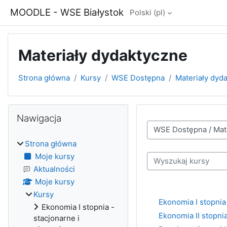
Przejdź do głównej zawartości
MOODLE - WSE Białystok
Polski ‎(pl)‎
Materiały dydaktyczne
Strona główna
Kursy
WSE Dostępna
Materiały dyd
Bloki
Pomiń Nawigacja
Nawigacja
Kategorie kursów
Strona główna
Moje kursy
Wyszukaj kursy
Aktualności
Moje kursy
Kursy
Ekonomia I stopnia
Ekonomia I stopnia -
Ekonomia II stopni
stacjonarne i