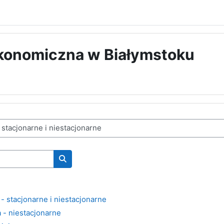
konomiczna w Białymstoku
Wyszukaj kursy
- stacjonarne i niestacjonarne
a - niestacjonarne