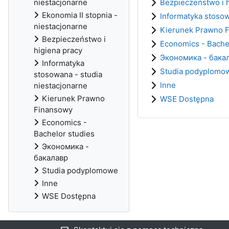
niestacjonarne
Bezpieczeństwo i h
Ekonomia II stopnia -
Informatyka stosow
niestacjonarne
Kierunek Prawno 
Bezpieczeństwo i
Economics - Bache
higiena pracy
Экономика - бака
Informatyka
Studia podyplomo
stosowana - studia
Inne
niestacjonarne
Kierunek Prawno
WSE Dostępna
Finansowy
Economics -
Bachelor studies
Экономика -
бакалавр
Studia podyplomowe
Inne
WSE Dostępna