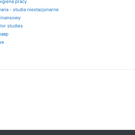
igiena pracy
ana - studia niestacjonarne
Finansowy
lor studies
лавр
we