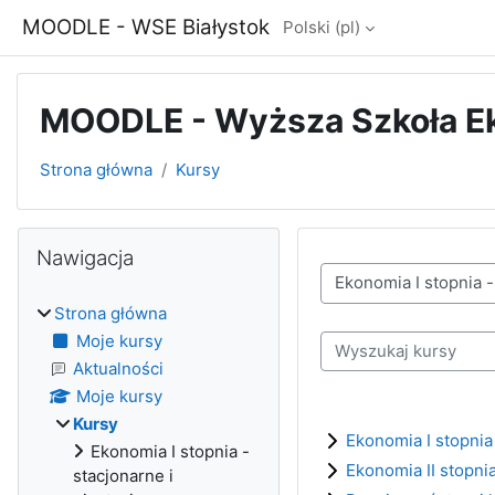
Przejdź do głównej zawartości
MOODLE - WSE Białystok
Polski ‎(pl)‎
MOODLE - Wyższa Szkoła E
Strona główna
Kursy
Bloki
Pomiń Nawigacja
Nawigacja
Kategorie kursów
Strona główna
Moje kursy
Wyszukaj kursy
Aktualności
Moje kursy
Kursy
Ekonomia I stopnia 
Ekonomia I stopnia -
Ekonomia II stopni
stacjonarne i