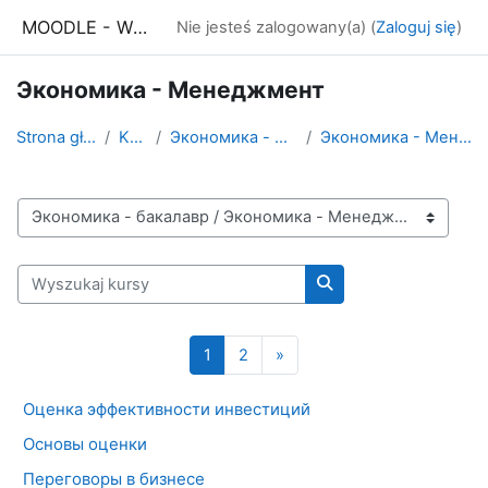
Przejdź do głównej zawartości
MOODLE - WSE Białystok
Nie jesteś zalogowany(a) (
Zaloguj się
)
Экономика - Менеджмент
Strona główna
Kursy
Экономика - бакалавр
Экономика - Менеджмент
Kategorie kursów
Wyszukaj kursy
Wyszukaj kursy
Strona 1
Strona 2
Następna strona
1
2
»
Оценка эффективности инвестиций
Основы оценки
Переговоры в бизнесе