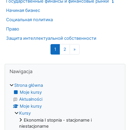
Государственные финансы и финансовые рынки
Начиная бизнес
Социальная политика
Право
Защита интеллектуальной собственности
Strona 1
Strona 2
Następna strona
1
2
»
Bloki
Pomiń Nawigacja
Nawigacja
Strona główna
Moje kursy
Aktualności
Moje kursy
Kursy
Ekonomia I stopnia - stacjonarne i
niestacjonarne