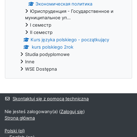
Экономическая политика
Юриспруденция - Государственное и
муниципальное уп...
I семестр
II семестр
Kurs języka polskiego - początkujący
kurs polskiego 2rok
Studia podyplomowe
Inne
WSE Dostępna
Bloki uzupełniające
Skontaktuj się z pomocą techniczną
Nie jesteś zalogowany(a) (
Zaloguj się
)
Strona główna
Polski ‎(pl)‎