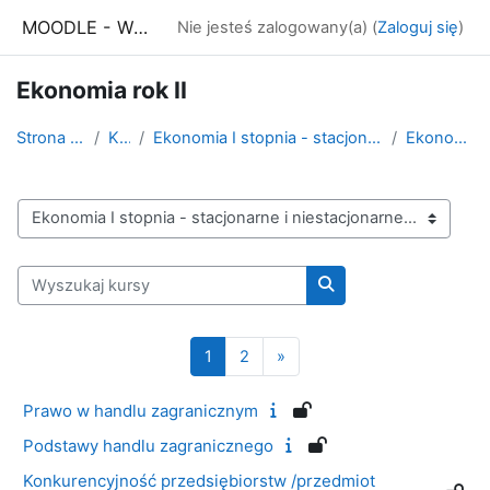
Przejdź do głównej zawartości
MOODLE - WSE Białystok
Nie jesteś zalogowany(a) (
Zaloguj się
)
Ekonomia rok II
Strona główna
Kursy
Ekonomia I stopnia - stacjonarne i niestacjonarne
Ekonomia rok II
Kategorie kursów
Wyszukaj kursy
Wyszukaj kursy
Strona 1
Strona 2
Następna strona
1
2
»
Prawo w handlu zagranicznym
Podstawy handlu zagranicznego
Konkurencyjność przedsiębiorstw /przedmiot