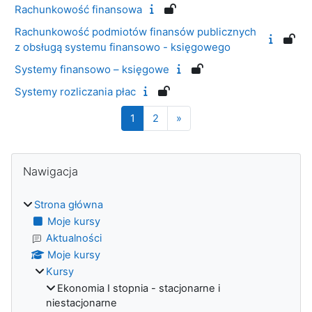
Rachunkowość finansowa
Rachunkowość podmiotów finansów publicznych
z obsługą systemu finansowo - księgowego
Systemy finansowo – księgowe
Systemy rozliczania płac
Strona 1
Strona 2
Następna strona
1
2
»
Bloki
Pomiń Nawigacja
Nawigacja
Strona główna
Moje kursy
Aktualności
Moje kursy
Kursy
Ekonomia I stopnia - stacjonarne i
niestacjonarne