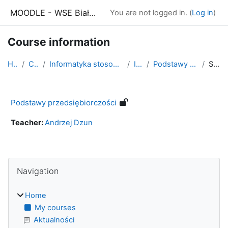
Skip to main content
MOODLE - WSE Białystok
You are not logged in. (
Log in
)
Course information
Home
Courses
Informatyka stosowana - studia niestacjonarne
IS rok 2
Podstawy przedsiębiorczości
Summary
Podstawy przedsiębiorczości
Teacher:
Andrzej Dzun
Blocks
Skip Navigation
Navigation
Home
My courses
Aktualności