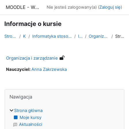
Przejdź do głównej zawartości
MOODLE - WSE Białystok
Nie jesteś zalogowany(a) (
Zaloguj się
)
Informacje o kursie
Strona główna
Kursy
Informatyka stosowana - studia niestacjonarne
IS rok 2
Organizacja i zarządzanie
Streszczenie
Organizacja i zarządzanie
Nauczyciel:
Anna Zakrzewska
Bloki
Pomiń Nawigacja
Nawigacja
Strona główna
Moje kursy
Aktualności