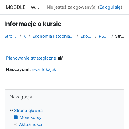
Przejdź do głównej zawartości
MOODLE - WSE Białystok
Nie jesteś zalogowany(a) (
Zaloguj się
)
Informacje o kursie
Strona główna
Kursy
Ekonomia I stopnia - stacjonarne i niestacjonarne
Ekonomia rok III
PS-dr Tokajuk
Streszczenie
Planowanie strategiczne
Nauczyciel:
Ewa Tokajuk
Bloki
Pomiń Nawigacja
Nawigacja
Strona główna
Moje kursy
Aktualności