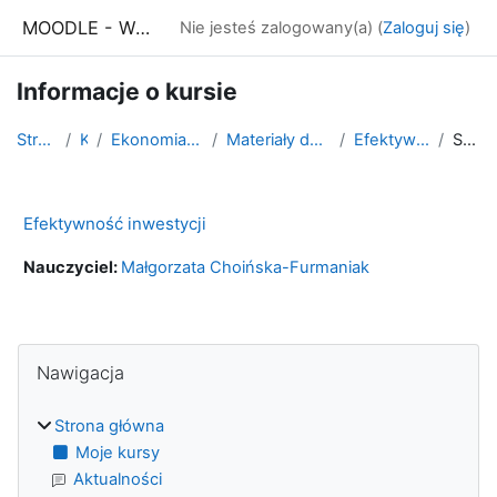
Przejdź do głównej zawartości
MOODLE - WSE Białystok
Nie jesteś zalogowany(a) (
Zaloguj się
)
Informacje o kursie
Strona główna
Kursy
Ekonomia II stopnia - niestacjonarne
Materiały do studiowania WSE Dostępna
Efektywność inwestycji WSED
Streszczenie
Efektywność inwestycji
Nauczyciel:
Małgorzata Choińska-Furmaniak
Bloki
Pomiń Nawigacja
Nawigacja
Strona główna
Moje kursy
Aktualności