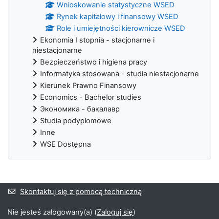
Wnioskowanie statystyczne WSED
Rynek kapitałowy i finansowy WSED
Role i umiejętności kierownicze WSED
Ekonomia I stopnia - stacjonarne i
niestacjonarne
Bezpieczeństwo i higiena pracy
Informatyka stosowana - studia niestacjonarne
Kierunek Prawno Finansowy
Economics - Bachelor studies
Экономика - бакалавр
Studia podyplomowe
Inne
WSE Dostępna
Bloki uzupełniające
Skontaktuj się z pomocą techniczną
Nie jesteś zalogowany(a) (
Zaloguj się
)