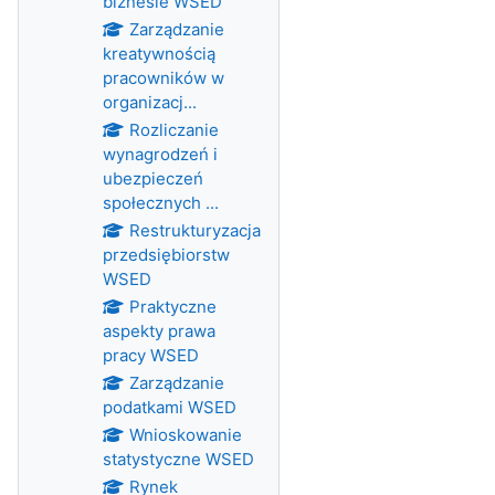
biznesie WSED
Zarządzanie
kreatywnością
pracowników w
organizacj...
Rozliczanie
wynagrodzeń i
ubezpieczeń
społecznych ...
Restrukturyzacja
przedsiębiorstw
WSED
Praktyczne
aspekty prawa
pracy WSED
Zarządzanie
podatkami WSED
Wnioskowanie
statystyczne WSED
Rynek