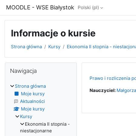
Przejdź do głównej zawartości
MOODLE - WSE Białystok
Polski ‎(pl)‎
Informacje o kursie
Strona główna
Kursy
Ekonomia II stopnia - niestacjo
Bloki
Pomiń Nawigacja
Nawigacja
Prawo i rozliczenia 
Strona główna
Nauczyciel:
Małgorza
Moje kursy
Aktualności
Moje kursy
Kursy
Ekonomia II stopnia -
niestacjonarne