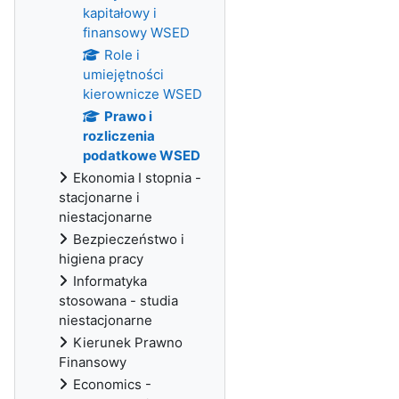
kapitałowy i
finansowy WSED
Role i
umiejętności
kierownicze WSED
Prawo i
rozliczenia
podatkowe WSED
Ekonomia I stopnia -
stacjonarne i
niestacjonarne
Bezpieczeństwo i
higiena pracy
Informatyka
stosowana - studia
niestacjonarne
Kierunek Prawno
Finansowy
Economics -