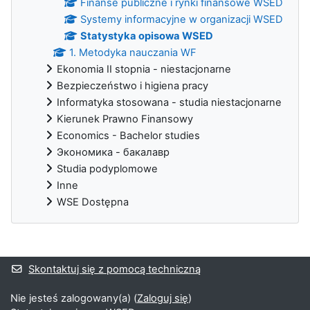
Finanse publiczne i rynki finansowe WSED
Systemy informacyjne w organizacji WSED
Statystyka opisowa WSED
1. Metodyka nauczania WF
Ekonomia II stopnia - niestacjonarne
Bezpieczeństwo i higiena pracy
Informatyka stosowana - studia niestacjonarne
Kierunek Prawno Finansowy
Economics - Bachelor studies
Экономика - бакалавр
Studia podyplomowe
Inne
WSE Dostępna
Bloki uzupełniające
Skontaktuj się z pomocą techniczną
Nie jesteś zalogowany(a) (
Zaloguj się
)