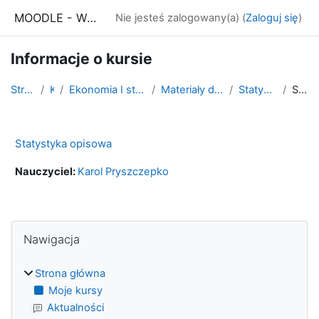
Przejdź do głównej zawartości
MOODLE - WSE Białystok
Nie jesteś zalogowany(a) (
Zaloguj się
)
Informacje o kursie
Strona główna
Kursy
Ekonomia I stopnia - stacjonarne i niestacjonarne
Materiały do studiowania WSE Dostępna
Statystyka opisowa WSED
Streszczenie
Statystyka opisowa
Nauczyciel:
Karol Pryszczepko
Bloki
Pomiń Nawigacja
Nawigacja
Strona główna
Moje kursy
Aktualności