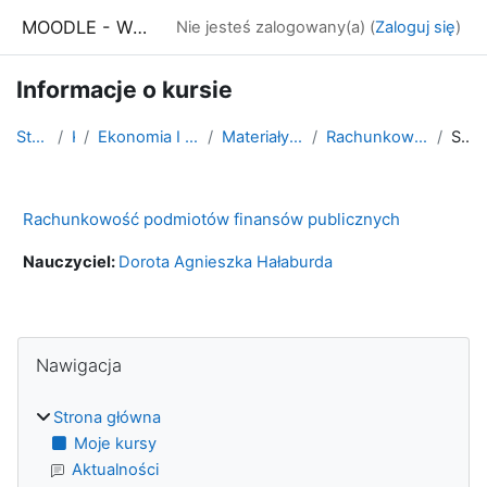
Przejdź do głównej zawartości
MOODLE - WSE Białystok
Nie jesteś zalogowany(a) (
Zaloguj się
)
Informacje o kursie
Strona główna
Kursy
Ekonomia I stopnia - stacjonarne i niestacjonarne
Materiały do studiowania WSE Dostępna
Rachunkowość podmiotów finansów publicznych
Streszczenie
Rachunkowość podmiotów finansów publicznych
Nauczyciel:
Dorota Agnieszka Hałaburda
Bloki
Pomiń Nawigacja
Nawigacja
Strona główna
Moje kursy
Aktualności