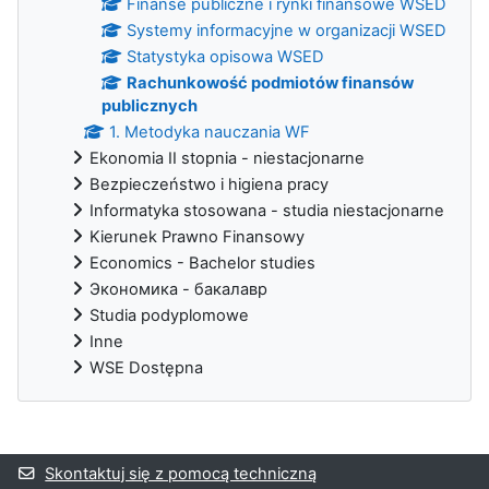
Finanse publiczne i rynki finansowe WSED
Systemy informacyjne w organizacji WSED
Statystyka opisowa WSED
Rachunkowość podmiotów finansów
publicznych
1. Metodyka nauczania WF
Ekonomia II stopnia - niestacjonarne
Bezpieczeństwo i higiena pracy
Informatyka stosowana - studia niestacjonarne
Kierunek Prawno Finansowy
Economics - Bachelor studies
Экономика - бакалавр
Studia podyplomowe
Inne
WSE Dostępna
Bloki uzupełniające
Skontaktuj się z pomocą techniczną