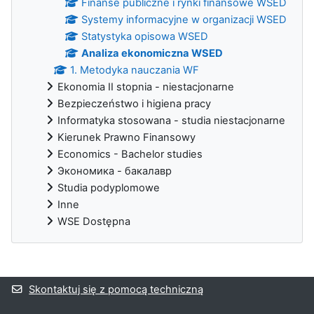
Finanse publiczne i rynki finansowe WSED
Systemy informacyjne w organizacji WSED
Statystyka opisowa WSED
Analiza ekonomiczna WSED
1. Metodyka nauczania WF
Ekonomia II stopnia - niestacjonarne
Bezpieczeństwo i higiena pracy
Informatyka stosowana - studia niestacjonarne
Kierunek Prawno Finansowy
Economics - Bachelor studies
Экономика - бакалавр
Studia podyplomowe
Inne
WSE Dostępna
Bloki uzupełniające
Skontaktuj się z pomocą techniczną