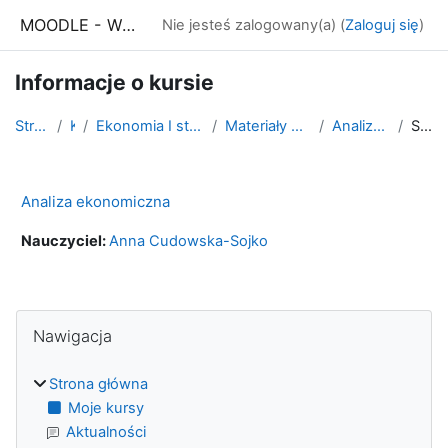
Przejdź do głównej zawartości
MOODLE - WSE Białystok
Nie jesteś zalogowany(a) (
Zaloguj się
)
Informacje o kursie
Strona główna
Kursy
Ekonomia I stopnia - stacjonarne i niestacjonarne
Materiały do studiowania WSE Dostępna
Analiza ekonomiczna WSED
Streszczenie
Analiza ekonomiczna
Nauczyciel:
Anna Cudowska-Sojko
Bloki
Pomiń Nawigacja
Nawigacja
Strona główna
Moje kursy
Aktualności