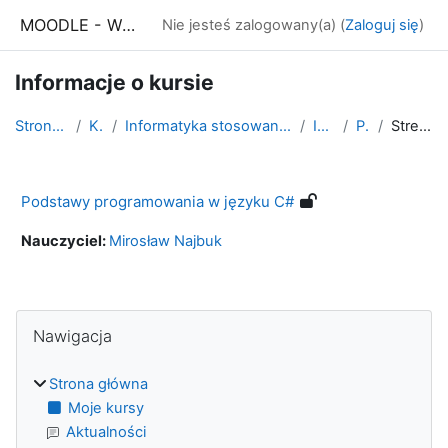
Przejdź do głównej zawartości
MOODLE - WSE Białystok
Nie jesteś zalogowany(a) (
Zaloguj się
)
Informacje o kursie
Strona główna
Kursy
Informatyka stosowana - studia niestacjonarne
IS rok 2
PPC#
Streszczenie
Podstawy programowania w języku C#
Nauczyciel:
Mirosław Najbuk
Bloki
Pomiń Nawigacja
Nawigacja
Strona główna
Moje kursy
Aktualności